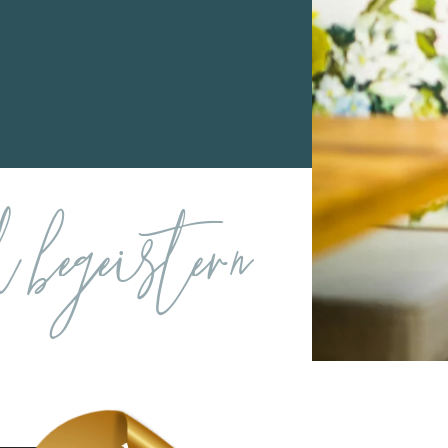
e
 begeistern