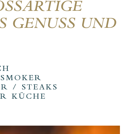
SSARTIGE W
 GENUSS UND F
CH
 SMOKER
R / STEAKS
ER KÜCHE