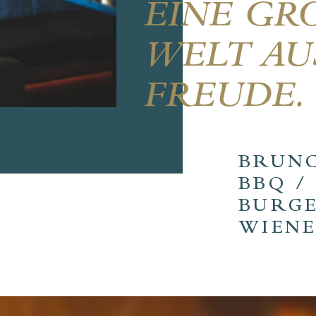
EINE GRO
ELT AUS
REUDE.
BRUN
BBQ /
BURGE
WIEN