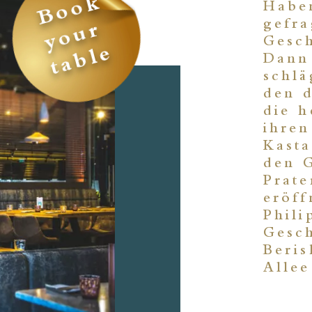
Book
Haben
gefra
your
Gesch
table
Dann 
schlä
den d
die h
ihre
Kast
den 
Prate
eröf
Phili
Gesch
Beris
Allee