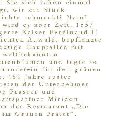
 Sie sich schon einmal
gt, wie ein Stück
ichte schmeckt? Nein?
wird es aber Zeit. 1537
gerte Kaiser Ferdinand II
ichten Auwald, bepflanzte
eutige Hauptallee mit
n weltbekannten
anienbäumen und legte so
Grundstein für den grünen
r. 480 Jahre später
fneten der Unternehmer
pp Prascer und
äftspartner Miridon
ha das Restaurant „Die
 im Grünen Prater“.